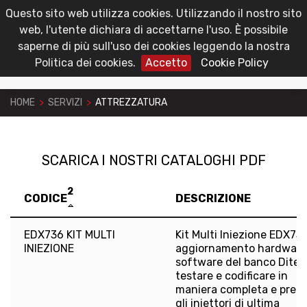
Questo sito web utilizza cookies. Utilizzando il nostro sito
toggl
Area Riservata
web, l'utente dichiara di accettarne l'uso. È possibile
navig
saperne di più sull'uso dei cookies leggendo la nostra
Politica dei cookies.
Accetto
Cookie Policy
HOME
>
SERVIZI
>
ATTREZZATURA
SCARICA I NOSTRI CATALOGHI PDF
2
CODICE
DESCRIZIONE
EDX736 KIT MULTI
Kit Multi Iniezione EDX736
INIEZIONE
aggiornamento hardware
software del banco Ditex
testare e codificare in
maniera completa e preci
gli iniettori di ultima