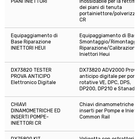
PIANI INIETTORI
inossidabile per la rettific
dei piani di tenuta
portainiettore/polverizza
CR
Equipaggiamento di
Equipaggiamento di Base
Base Riparazione
Smontaggio/Rimontaggi
INIETTORI HEUI
Riparazione/Calibrazione
Iniettori Heui
DX73820 TESTER
DX73820 ADV2000 Prova
PROVA ANTICIPO
anticipo digitale per pom
Elettronico Digitale
rotative VE, DPC, DPS,
DP200, DP210 e Stanady
CHIAVI
Chiavi dinamometriche e
DINAMOMETRICHE ED
inserti per Pompe e Iniett
INSERTI POMPE-
Common Rail
INIETTORI CR
DX75809 KIT
Valigetta con estrattori e