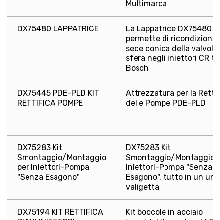
Multimarca
DX75480 LAPPATRICE
La Lappatrice DX75480
permette di ricondizionar
sede conica della valvola
sfera negli iniettori CR ti
Bosch
DX75445 PDE-PLD KIT
Attrezzatura per la Rettif
RETTIFICA POMPE
delle Pompe PDE-PLD
DX75283 Kit
DX75283 Kit
Smontaggio/Montaggio
Smontaggio/Montaggio p
per Iniettori-Pompa
Iniettori-Pompa "Senza
"Senza Esagono"
Esagono", tutto in un uni
valigetta
DX75194 KIT RETTIFICA
Kit boccole in acciaio