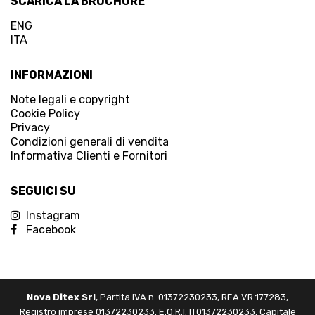
SCARICA LA BROCHURE
ENG
ITA
INFORMAZIONI
Note legali e copyright
Cookie Policy
Privacy
Condizioni generali di vendita
Informativa Clienti e Fornitori
SEGUICI SU
Instagram
Facebook
Nova Ditex Srl
, Partita IVA n. 01372230233, REA VR 177283,
Registro imprese 01372230233, E.O.R.I. IT01372230233, Capitale