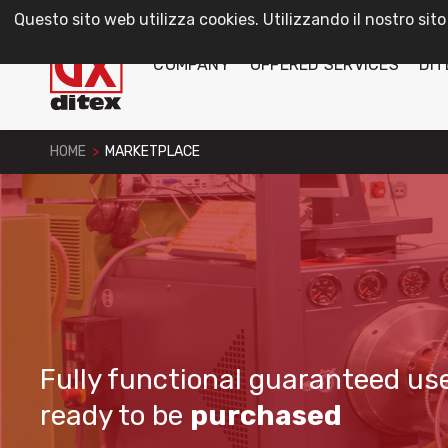
Questo sito web utilizza cookies. Utilizzando il nostro sito
COMPANY
OFFERED SERVICES
DIT
HOME
>
MARKETPLACE
Fully functional guaranteed use
ready to be
purchased